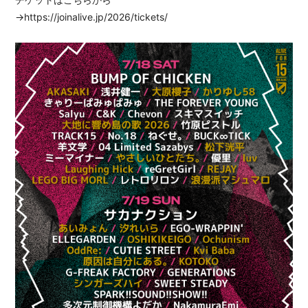
→
https://joinalive.jp/2026/tickets/
BLOG
MOVIE
RADIO
PHOTO
Q&A