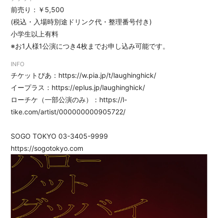
DISCOGRAPHY
前売り：￥5,500
GOODS
(税込・入場時別途ドリンク代・整理番号付き)
小学生以上有料
EC
※お1人様1公演につき4枚までお申し込み可能です。
INFO
チケットぴあ：
https://w.pia.jp/t/laughinghick/
イープラス：
https://eplus.jp/laughinghick/
ローチケ（一部公演のみ）：
https://l-
tike.com/artist/000000000905722/
SOGO TOKYO
03-3405-9999
https://sogotokyo.com
会員登録
ログイン