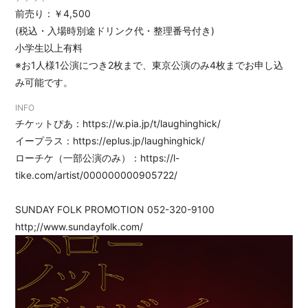
DISCOGRAPHY
前売り：￥4,500
GOODS
(税込・入場時別途ドリンク代・整理番号付き)
小学生以上有料
EC
※お1人様1公演につき2枚まで、東京公演のみ4枚までお申し込
み可能です。
INFO
チケットぴあ：
https://w.pia.jp/t/laughinghick/
イープラス：
https://eplus.jp/laughinghick/
ローチケ（一部公演のみ）：
https://l-
tike.com/artist/000000000905722/
SUNDAY FOLK PROMOTION 052-320-9100
http;//www.sundayfolk.com/
会員登録
ログイン